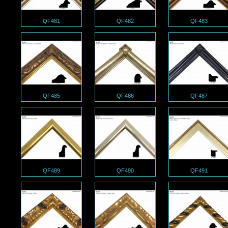
QF481
QF482
QF483
QF485
QF486
QF487
QF489
QF490
QF491