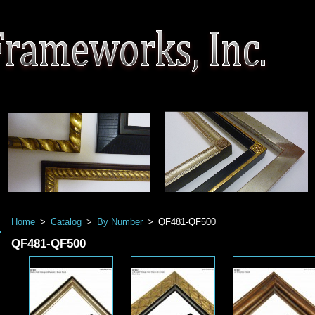
Home
>
Catalog
>
By Number
>
QF481-QF500
QF481-QF500