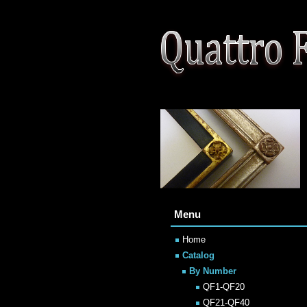
Menu
Home
Catalog
By Number
QF1-QF20
QF21-QF40