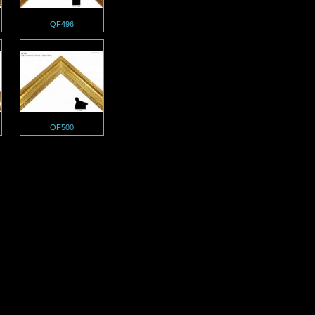
QF496
QF500