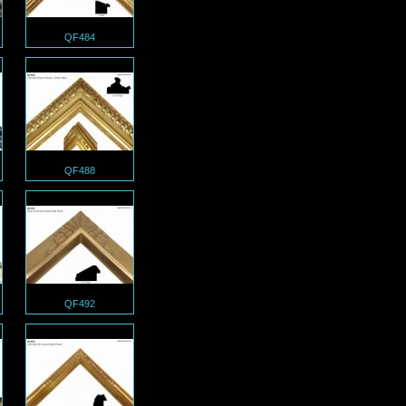
QF484
QF488
QF492