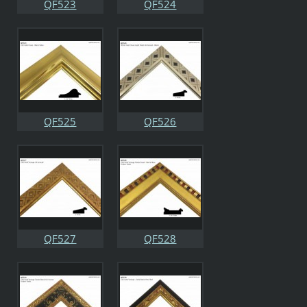
QF523
QF524
QF525
QF526
QF527
QF528