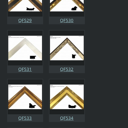
QF529
QF530
QF531
QF532
QF533
QF534