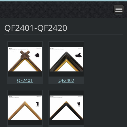
QF2401-QF2420
QF2401
QF2402